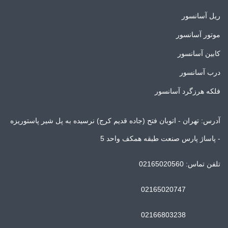
ریل آسانسور
موتور آسانسور
کابین آسانسور
درب آسانسور
فلکه هرزگرد آسانسور
آدرس: تهران - اتوبان فتح (جاده قدیم کرج) نرسیده به پل شیر پاستوریزه
- پاساژ پارس صنعت طبقه همکف واحد 5
تلفن تماس: 02165020560
02165020747
02166803238