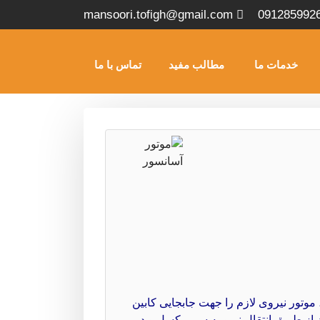
mansoori.tofigh@gmail.com
091285992
خدمات ما
مطالب مفید
تماس با ما
وتور نیروی لازم را جهت جابجایی کابین
 از طریق انتقال نیرو به سیم بکسل و در