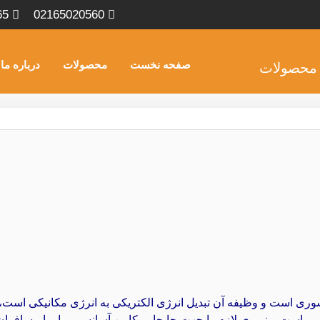
65
02165020560
صفحه نخست
محصولات
درباره ما
ری است و وظیفه آن تبدیل انرژی الکتریکی به انرژی مکانیکی است، م
ور است و نیروی لازم را جهت جابجایی کابین آسانسور، بار یا مسافران