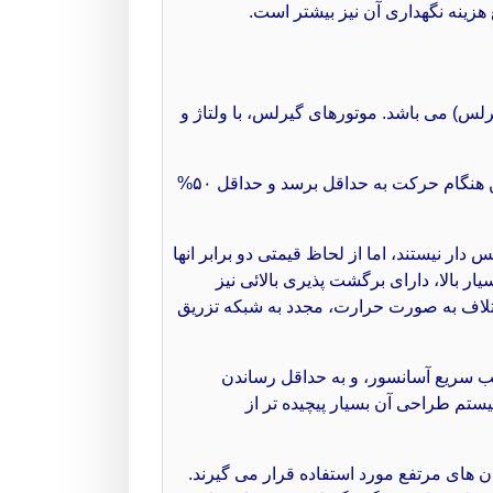
زینه نگهداری آن نیز بیشتر است.
لس) می باشد. موتورهای گیرلس، با ولتاژ و
همان طور که از نام این موتور پیداست این موتورها فاقد گیربکس می باشند و این مسئله باعث می شود لرزش کابین هنگام حرکت به حداقل برسد و حداقل ۵۰%
ر نیستند، اما از لحاظ قیمتی دو برابر انها
ر بالا، دارای برگشت پذیری بالائی نیز
ی اتلاف به صورت حرارت، مجدد به شبکه تزریق
ب سریع آسانسور، و به حداقل رساندن
یستم طراحی آن بسیار پیچیده تر از
لا و به طور معمول بالاتر از 1/6 تا 4 متر بر ثانیه و ساختمان های مرتفع مورد استفاده قرار می گیرند.