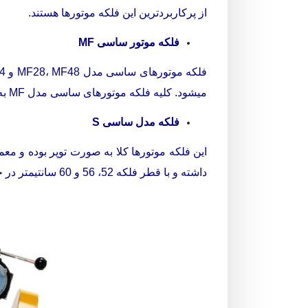
از پرکاربردترین این فلکه موتورها هستند.
فلکه موتور ساسی MF
میشود. کلیه فلکه موتورهای ساسی مدل MF به صورت حلقه ای (طرقه ای) بوده و فلکه موتور ساسی MF 28 به صورت توپر طراحی و تولید میشود.
فلکه مدل ساسی S
داشته و با قطر فلکه 52، 56 و 60 سانتیمتر در خدمت مشتریان مشتریان عزیز قرار میگیرد.