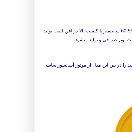
فلکه موتورهای ساسی مدل MF28، MF48 و MF84 به صورت حلقه ای، با تعداد شیار 4 تا 6 و با قطر 40-45-48-52-56-60 سانتیمتر با کیفیت بالا در افق لیفت تولید
پر بوده و معمولا 4 تا 6 شیار هستند. فلکه موتور ساسی S30-S38-S58 بیشترین تولید را در بین این مدل از موتور آسانسور ساسی