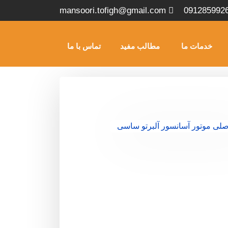
mansoori.tofigh@gmail.com
091285992
خدمات ما
مطالب مفید
تماس با ما