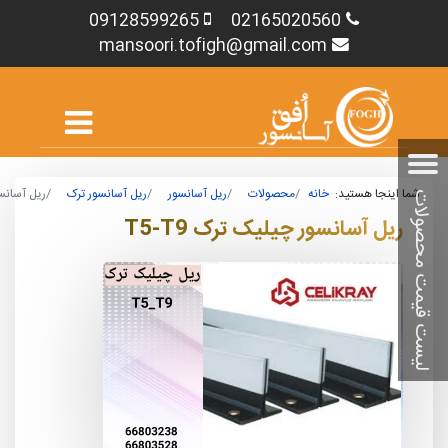
09128599265
02165020560
mansoori.tofigh@gmail.com
شما اینجا هستید:
خانه
محصولات
ریل آسانسور
ریل آسانسور ترک
ریل آسانسور
ریل آسانسور چیلیک ترک T5-T9