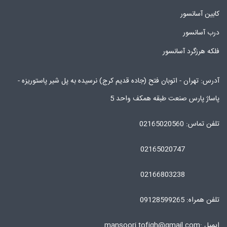
کابین آسانسور
درب آسانسور
فلکه هرزگرد آسانسور
آدرس: تهران - اتوبان فتح (جاده قدیم کرج) نرسیده به پل شیر پاستوریزه -
پاساژ پارس صنعت طبقه همکف واحد 5
تلفن تماس: 02165020560
02165020747
02166803238
تلفن همراه: 09128599265
ایمیل :mansoori.tofigh@gmail.com