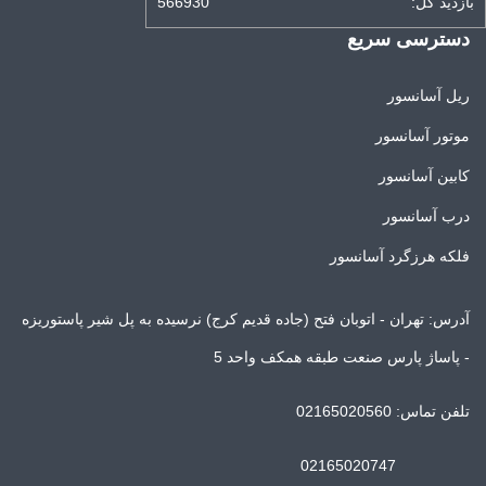
بازدید کل:
566930
دسترسی سریع
ریل آسانسور
موتور آسانسور
کابین آسانسور
درب آسانسور
فلکه هرزگرد آسانسور
آدرس: تهران - اتوبان فتح (جاده قدیم کرج) نرسیده به پل شیر پاستوریزه
- پاساژ پارس صنعت طبقه همکف واحد 5
تلفن تماس: 02165020560
02165020747