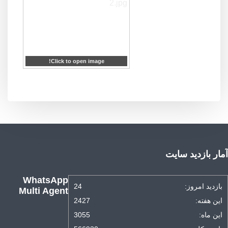
Click to open image!
آمار بازدید سایت
WhatsApp
بازدید امروز:
24
Multi Agent
این هفته:
2427
این ماه:
3055