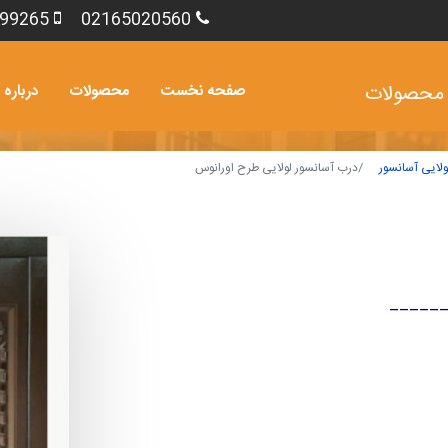
99265
02165020560
صفحه نخست
محصولات
درباره 
ولایی آسانسور
درب آسانسور لولایی طرح اورانوس
_____