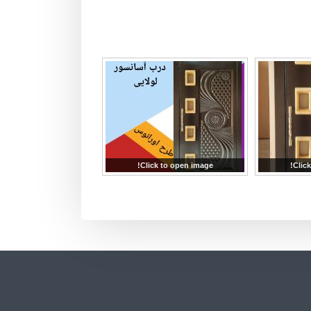
Click to open image!
Click