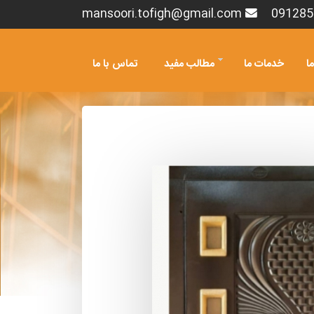
mansoori.tofigh@gmail.com
091285
ما
خدمات ما
مطالب مفید
تماس با ما