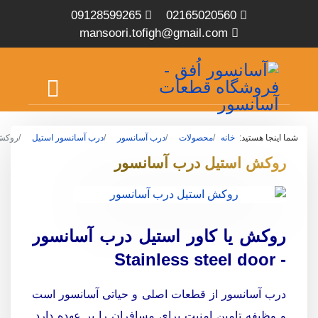
09128599265
02165020560
mansoori.tofigh@gmail.com
شما اینجا هستید:
خانه
محصولات
درب آسانسور
درب آسانسور استیل
روکش 
روکش استیل درب آسانسور
روکش یا کاور استیل درب آسانسور
r
- Stainless steel doo
درب آسانسور از قطعات اصلی و حیاتی آسانسور است
و وظیفه تامین امنیت برای مسافران را بر عهده دارد.