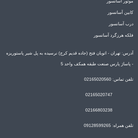
موتور آسانسور
کابین آسانسور
درب آسانسور
فلکه هرزگرد آسانسور
آدرس: تهران - اتوبان فتح (جاده قدیم کرج) نرسیده به پل شیر پاستوریزه
- پاساژ پارس صنعت طبقه همکف واحد 5
تلفن تماس: 02165020560
02165020747
02166803238
تلفن همراه: 09128599265