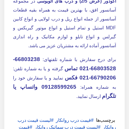
اکودور (عرض 2/5) و درب های اتوبوسی
در مجموعه
آسانسور افق، با بهترین قیمت به همراه بقیه قطعات
آسانسور از جمله انواع ریل و درب لولایی و انواع کابین
MDF استیل و تمام استیل و انواع موتور گیربکس و
گیرلس و انواع تابلو و لوازم مکانیک و راه اندازی
آسانسور آماده ارائه به مشتریان عزیز می باشد.
66803238-
برای درج سفارش با شماره تلفنهای:
66803528-021
تماس
گرفته و یا به شماره تلفن:
66790206-021 فکس
نمایید و یا سفارش خود را
09128599265
واتساپ یا
به شماره همراه:
تلگرام
ارسال نمایید.
برچسب‌ها
قیمت درب روانکار
لیست قیمت درب
روانکار
لیست قیمت درب سماتیک روانکار
قیمت