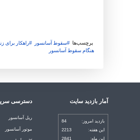
برچسب‌ها
سقوط آسانسور
راهکار برای ز
هنگام سقوط آسانسور
آمار بازدید سایت
دسترسی سریع
ریل آسانسور
بازدید امروز:
84
موتور آسانسور
این هفته:
2213
این ماه:
2841