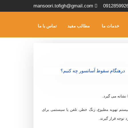
mansoori.tofigh@gmail.com
091285992
خدمات ما
مطالب مفید
تماس با ما
نشانه می گیرد.
سیستم تهویه مطبوع، زنگ خطر، تلفن یا سیستمی برای
 توجه قرار گیرند.