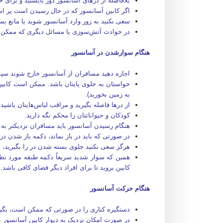
بلافاصله از درهای آسانسور دور بایستید و برای خ
اگر کابین آسانسور که در حال رسیدن است پر است
سعی نکنید به زور وارد آسانسور شوید یا مانع بس
در حوادث آتش‌سوزی یا مسائل دیگری که ممکن اس
هنگام سوارشدن در آسانسور
اجازه دهید مسافران از آسانسور خارج شوند س
حواستان به جلوی پایتان باشد. ممکن است کابین 
به زمین بخورید).
از درها فاصله بگیرید و مراقب لباس‌هایتان باشید.
کودکان و حیواناتتان را محکم نگه‌ دارید.
هنگام رسیدن آسانسور باید مسافران نزدیکتر به د
در صورتی که باید در باز بماند، دکمه باز شدن در 
هرگز سعی نکنید جلوی بسته شدن در را بگیرید، من
کابین بروید تا برای افراد دیگر فضای کافی باشد.
هنگام حرکت آسانسور
دستگیره کناری را در صورتی که ممکن است، بگیر
در صورت امکان نزدیک به دیوار کابین آسانسور با