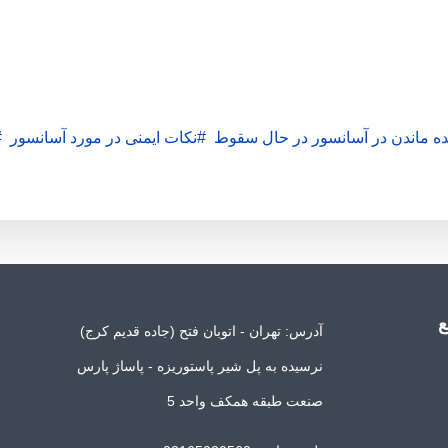
نده ماندن در آسانسور در حال سقوط
نکات ایمنی در مورد آسانسور
آدرس: تهران - اتوبان فتح (جاده قدیم کرج)
نرسیده به پل شیر پاستوریزه - پاساژ پارس
صنعت طبقه همکف واحد 5