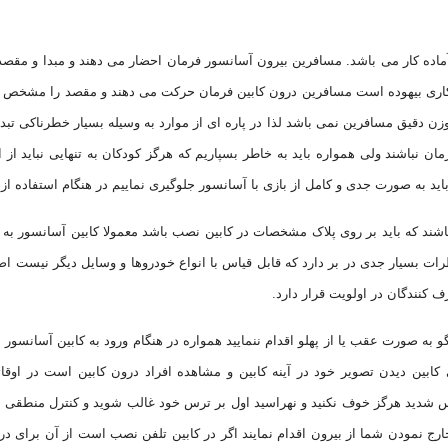
 آماده کار می باشد. مسافرین بیرون آسانسور فرمان احضار می دهند و مبدا و م
 کاری بیهوده است مسافرین درون کابین فرمان حرکت می دهند و مقصد را مشخص می
ن وزن دقیق مسافرین نمی باشد لذا در پاره ای از موارد به وسیله بسیار خطرناک
ن نباشند ولی همواره باید به خاطر بسپاریم که هرگز کودکان به تنهایی نباید از 
ید به صورت جدی و کامل از بازی با آسانسور جلوگیری نماییم در هنگام استفاده از
ولا 4، 6، 8، 10، 12، 15، 18، 20 و ...می باشند که باید بر روی پلاک مشخصات در کابین نصب باشد معمول
ت بسیار جدی در بر دارد که قابل قیاس با انواع خودروها و وسایل دیگر نیست اص
کنندگان در اولویت قرار دارد.
 به صورت عقب یا از پهلو اقدام ننمایید همواره در هنگام ورود به کابین آسانسور 
کابین دیدن تصویر خود در آینه کابین و مشاهده افراد درون کابین است در اوقا
وس شدید هرگز خوف نکنید و نهراسید اول بر ترس خود غالب شوید و کنترل منطقی 
رج نمودن شما از بیرون اقدام نمایند اگر در کابین تلفن نصب است از آن برای در