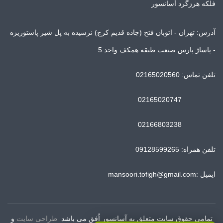
فلکه هرزگرد آسانسور
آدرس: تهران - اتوبان فتح (جاده قدیم کرج) نرسیده به پل شیر پاستوریزه
- پاساژ پارس صنعت طبقه همکف واحد 5
تلفن تماس: 02165020560
02165020747
02166803238
تلفن همراه: 09128599265
ایمیل :mansoori.tofigh@gmail.com
تمامی حقوق سایت متعلق به آسانسور اُفق می باشد
طراحی سایت
و