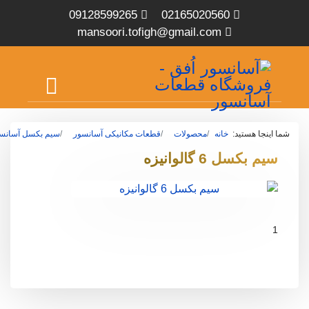
09128599265
02165020560
mansoori.tofigh@gmail.com
شما اینجا هستید:
خانه
محصولات
قطعات مکانیکی آسانسور
سیم بکسل آسانس
سیم بکسل 6 گالوانیزه
1