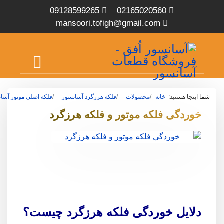
09128599265
02165020560
mansoori.tofigh@gmail.com
شما اینجا هستید:
خانه
محصولات
فلکه هرزگرد آسانسور
فلکه اصلی موتور آسا
خوردگی فلکه موتور و فلکه هرزگرد
دلایل خوردگی فلکه هرزگرد چیست؟