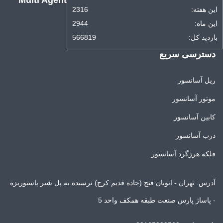
Multi Agent
این هفته:
2316
این ماه:
2944
بازدید کل:
566819
دسترسی سریع
ریل آسانسور
موتور آسانسور
کابین آسانسور
درب آسانسور
فلکه هرزگرد آسانسور
آدرس: تهران - اتوبان فتح (جاده قدیم کرج) نرسیده به پل شیر پاستوریزه
- پاساژ پارس صنعت طبقه همکف واحد 5