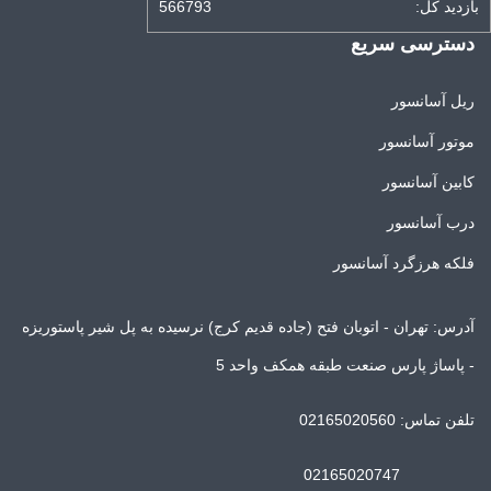
بازدید کل:
566793
دسترسی سریع
ریل آسانسور
موتور آسانسور
کابین آسانسور
درب آسانسور
فلکه هرزگرد آسانسور
آدرس: تهران - اتوبان فتح (جاده قدیم کرج) نرسیده به پل شیر پاستوریزه
- پاساژ پارس صنعت طبقه همکف واحد 5
تلفن تماس: 02165020560
02165020747