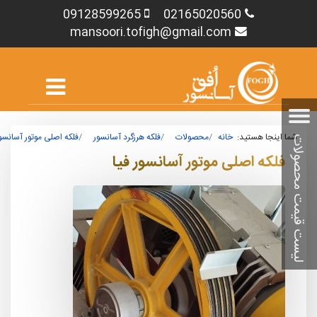
09128599265
02165020560
mansoori.tofigh@gmail.com
شما اینجا هستید:
خانه
محصولات
فلکه هرزگرد آسانسور
فلکه اصلی موتور آسانسو
فلکه اصلی موتور آسانسور فیا