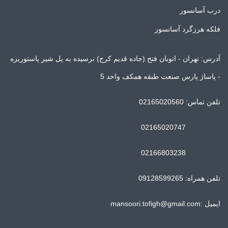
درب آسانسور
فلکه هرزگرد آسانسور
آدرس: تهران - اتوبان فتح (جاده قدیم کرج) نرسیده به پل شیر پاستوریزه
- پاساژ پارس صنعت طبقه همکف واحد 5
تلفن تماس: 02165020560
02165020747
02166803238
تلفن همراه: 09128599265
ایمیل :mansoori.tofigh@gmail.com