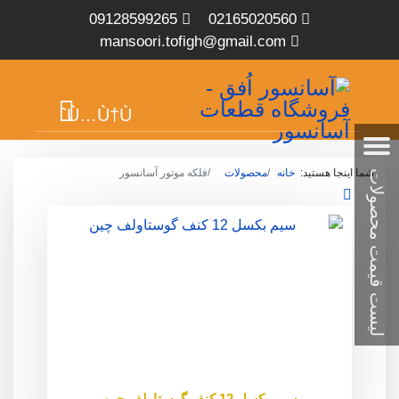
09128599265
02165020560
mansoori.tofigh@gmail.com
شما اینجا هستید:
خانه
محصولات
فلکه موتور آسانسور
سیم بکسل 12 کنف گوستاولف چین