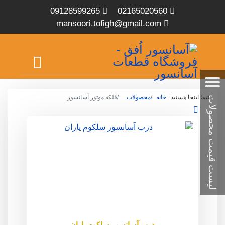
09128599265
02165020560
mansoori.tofigh@gmail.com
شما اینجا هستید:
خانه
محصولات
فلکه موتور آسانسور
درب آسانسور سلکوم یاران