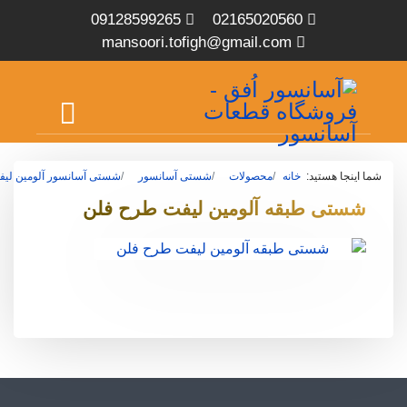
09128599265
02165020560
mansoori.tofigh@gmail.com
شما اینجا هستید:
خانه
محصولات
شستی آسانسور
شستی آسانسور آلومین لیف
شستی طبقه آلومین لیفت طرح فلن