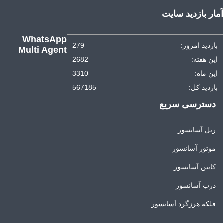
آمار بازدید سایت
WhatsApp
بازدید امروز:
279
Multi Agent
این هفته:
2682
این ماه:
3310
بازدید کل:
567185
دسترسی سریع
ریل آسانسور
موتور آسانسور
کابین آسانسور
درب آسانسور
فلکه هرزگرد آسانسور